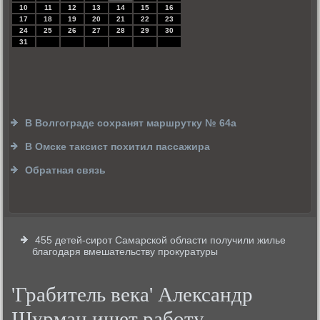
10
11
12
13
14
15
16
17
18
19
20
21
22
23
24
25
26
27
28
29
30
31
В Волгограде сохранят маршрутку № 64а
В Омске таксист похитил пассажира
Обратная связь
455 детей-сирот Самарской области получили жилье
благодаря вмешательству прокуратуры
'Грабитель века' Александр
Шурман ищет работу