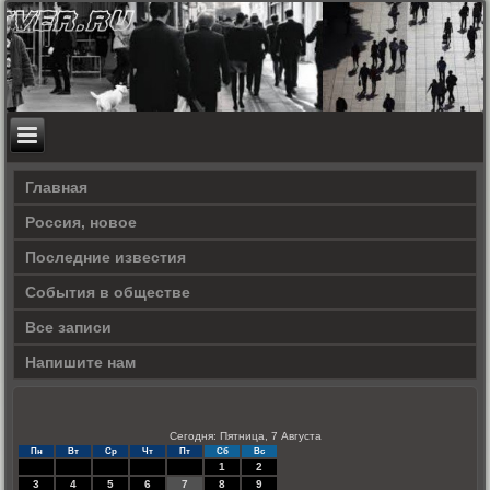
Главная
Россия, новое
Последние известия
События в обществе
Все записи
Напишите нам
Сегодня: Пятница, 7 Августа
Пн
Вт
Ср
Чт
Пт
Сб
Вс
1
2
3
4
5
6
7
8
9