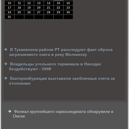
10
11
12
13
14
15
16
17
18
19
20
21
22
23
24
25
26
27
28
29
30
31
В Тукаевском районе РТ расследуют факт сброса
загрязненного снега в реку Мелекеску
Владельцы угольного терминала в Находке
бездействуют - ОНФ
Екатеринбуржцам выставили заоблачные счета за
отопление
Филиал крупнейшего наркосиндиката обнаружили в
Омске