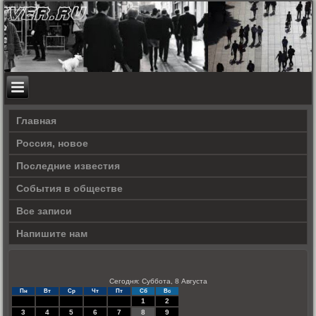
Главная
Россия, новое
Последние известия
События в обществе
Все записи
Напишите нам
Сегодня: Суббота, 8 Августа
Пн
Вт
Ср
Чт
Пт
Сб
Вс
1
2
3
4
5
6
7
8
9