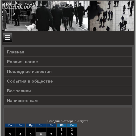
Главная
Россия, новое
Последние известия
События в обществе
Все записи
Напишите нам
Сегодня: Четверг, 6 Августа
Пн
Вт
Ср
Чт
Пт
Сб
Вс
1
2
3
4
5
6
7
8
9