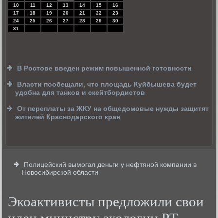
10
11
12
13
14
15
16
17
18
19
20
21
22
23
24
25
26
27
28
29
30
31
В Ростове введен режим повышенной готовности
Власти пообещали, что площадь Куйбышева будет
удобна для танков и скейтбордистов
От переплаты за ЖКУ на общедомовые нужды защитят
жителей Краснодарского края
Полицейский вымогал деньги у нефтяной компании в
Новосибирской области
Экоактивисты предложили свои