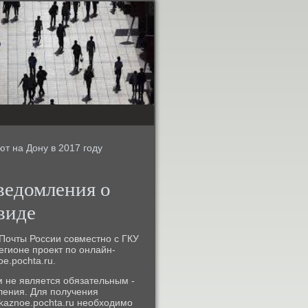
т на Дону в 2017 году
ведомления о
виде
Почты России совместно с ГКУ
егионе проект по онлайн-
e.pochta.ru.
м не является обязательным -
ления. Для получения
kaznoe.pochta.ru необходимо