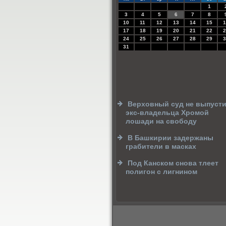
1
3
4
5
6
7
8
10
11
12
13
14
15
1
17
18
19
20
21
22
2
24
25
26
27
28
29
3
31
Верховный суд не выпуст
экс-владельца Хромой
лошади на свободу
В Башкирии задержаны
грабители в масках
Под Канском снова тлеет
полигон с лигнином