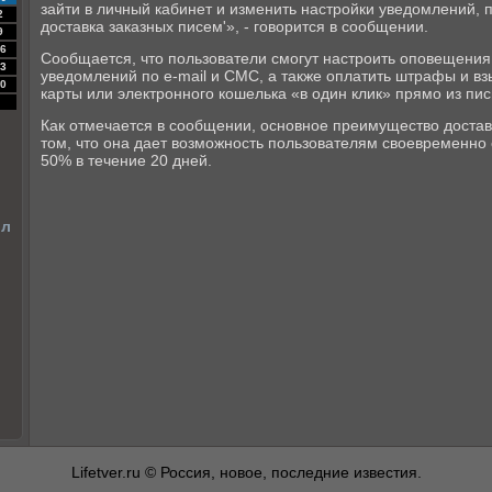
зайти в личный кабинет и изменить настройки уведомлений, 
2
доставка заказных писем'», - говорится в сообщении.
9
6
Сообщается, что пользователи смогут настроить оповещения
3
уведомлений по e-mail и СМС, а также оплатить штрафы и в
0
карты или электронного кошелька «в один клик» прямо из пис
Как отмечается в сообщении, основное преимущество достав
том, что она дает возможность пользователям своевременно
50% в течение 20 дней.
ил
Lifetver.ru © Россия, новое, последние известия.