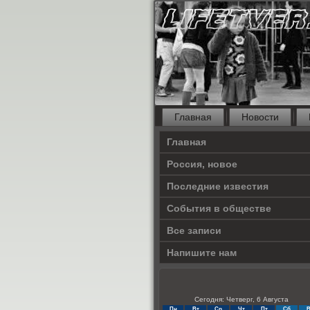
Главная
Новости
Главная
Россия, новое
Последние известия
События в обществе
Все записи
Напишите нам
Сегодня: Четверг, 6 Августа
Пн
Вт
Ср
Чт
Пт
Сб
В