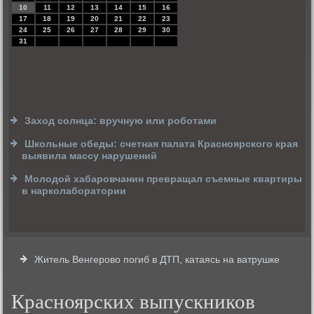
10
11
12
13
14
15
16
17
18
19
20
21
22
23
24
25
26
27
28
29
30
31
Заход солнца: вручную или роботами
Школьные обеды: счетная палата Красноярского края
выявила массу нарушений
Молодой хабаровчанин превращал съемные квартиры
в нарколаборатории
Житель Венгерово погиб в ДТП, катаясь на ватрушке
Красноярских выпускников