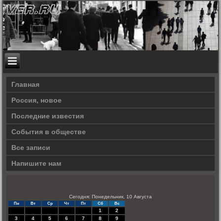
Главная
Россия, новое
Последние известия
События в обществе
Все записи
Напишите нам
Сегодня: Понедельник, 10 Августа
Пн
Вт
Ср
Чт
Пт
Сб
Вс
1
2
3
4
5
6
7
8
9