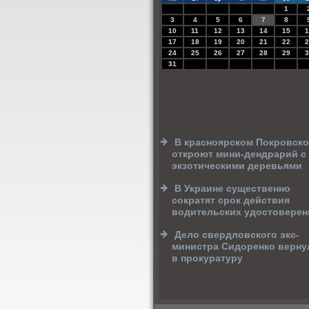
1
3
4
5
6
7
8
10
11
12
13
14
15
1
17
18
19
20
21
22
2
24
25
26
27
28
29
3
31
В красноярском Покровск
откроют мини-дендрарий с
экзотическими деревьями
В Украине существенно
сократят срок действия
водительских удостоверен
Дело свердловского экс-
министра Сидоренко верну
в прокуратуру