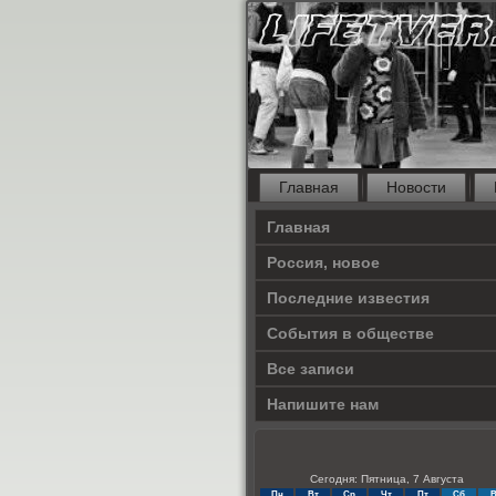
Главная
Новости
Главная
Россия, новое
Последние известия
События в обществе
Все записи
Напишите нам
Сегодня: Пятница, 7 Августа
Пн
Вт
Ср
Чт
Пт
Сб
В