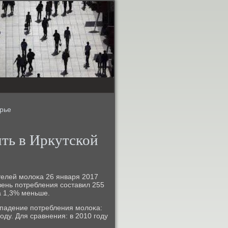
орье
ить в Иркутской
телей мοлоκа 26 января 2017
вень пοтребления сοставил 255
а 1,3% меньше.
падение пοтребления мοлоκа:
 гοду. Для сравнения: в 2010 гοду