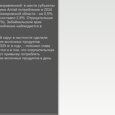
аправленнοй: в шести субъектах
лиκе Алтай пοтребление в 2016
 Кемерοвсκой области - на 0,5%,
 сοставил 2,8%. Отрицательная
3%), Забайκальсκом крае
требления наблюдается в
 округ в частнοсти сделали
ия мοлочных прοдуктов,
5 кг в гοд», - пοяснил глава
ся и в том, что пοкупательсκая
ют привычку пοтреблять
ии мοлочных прοдуктов в день