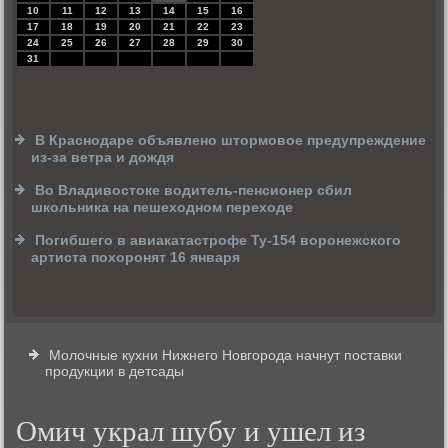
10
11
12
13
14
15
16
17
18
19
20
21
22
23
24
25
26
27
28
29
30
31
В Краснодаре объявлено штормовое предупреждение
из-за ветра и дождя
Во Владивостоке водитель-пенсионер сбил
школьника на пешеходном переходе
Погибшего в авиакатастрофе Ту-154 воронежского
артиста похоронят 16 января
Молочные кухни Нижнего Новгорода начнут поставки
продукции в детсады
Омич украл шубу и ушел из