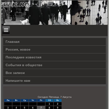
Главная
Россия, новое
Последние известия
События в обществе
Все записи
Напишите нам
Сегодня: Пятница, 7 Августа
Пн
Вт
Ср
Чт
Пт
Сб
Вс
1
2
3
4
5
6
7
8
9