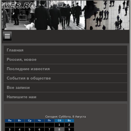
Главная
Россия, новое
Последние известия
События в обществе
Все записи
Напишите нам
Сегодня: Суббота, 8 Августа
Пн
Вт
Ср
Чт
Пт
Сб
Вс
1
2
3
4
5
6
7
8
9