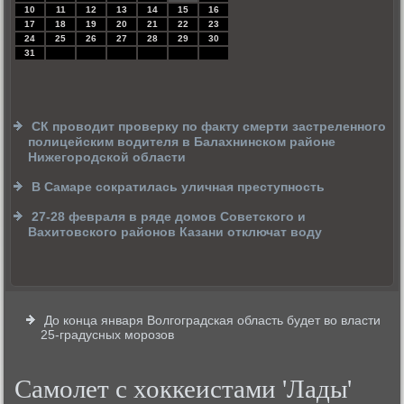
10
11
12
13
14
15
16
17
18
19
20
21
22
23
24
25
26
27
28
29
30
31
СК проводит проверку по факту смерти застреленного
полицейским водителя в Балахнинском районе
Нижегородской области
В Самаре сократилась уличная преступность
27-28 февраля в ряде домов Советского и
Вахитовского районов Казани отключат воду
До конца января Волгоградская область будет во власти
25-градусных морозов
Самолет с хоккеистами 'Лады'