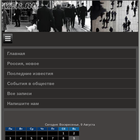
Главная
Россия, новое
Последние известия
События в обществе
Все записи
Напишите нам
Сегодня: Воскресенье, 9 Августа
Пн
Вт
Ср
Чт
Пт
Сб
Вс
1
2
3
4
5
6
7
8
9