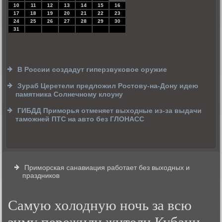
10
11
12
13
14
15
16
17
18
19
20
21
22
23
24
25
26
27
28
29
30
31
В России создадут гиперзвуковое оружие
Зураб Церетели предложил Ростову-на-Дону идею
памятника Солнечному клоуну
ГИБДД Приморья отменяет выходные из-за выдачи
таможней ПТС на авто без ГЛОНАСС
Приморская санавиация работает без выходных и
праздников
Самую холодную ночь за всю