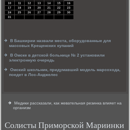
10
11
12
13
14
15
16
17
18
19
20
21
22
23
24
25
26
27
28
29
30
31
В Башкирии назвали места, оборудованные для
массовых Крещенских купаний
В Омске в детской больнице № 2 установили
электронную очередь
Омский школьник, придумавший модель марсохода,
поедет в Лос-Анджелес
Медики рассказали, как жевательная резинка влияет на
организм
Солисты Приморской Мариинки