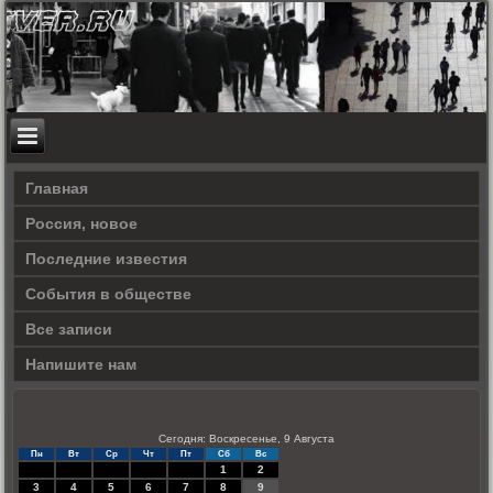
Главная
Россия, новое
Последние известия
События в обществе
Все записи
Напишите нам
Сегодня: Воскресенье, 9 Августа
Пн
Вт
Ср
Чт
Пт
Сб
Вс
1
2
3
4
5
6
7
8
9