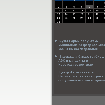
1
3
4
5
6
7
8
10
11
12
13
14
15
1
17
18
19
20
21
22
2
24
25
26
27
28
29
3
31
Вузы Перми получат 37
миллионов из федерально
казны на исследования
Задержана банда, грабивш
АЗС и магазины в
Краснодарском крае
Центр Антистихия: в
Пермском крае высок риск
обрушения мостов и здани