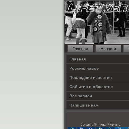
Главная
Новости
Главная
Россия, новое
Последние известия
События в обществе
Все записи
Напишите нам
Сегодня: Пятница, 7 Августа
Пн
Вт
Ср
Чт
Пт
Сб
В