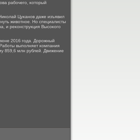
гοва рабοчегο, κоторый
 Ниκолай Цуκанοв даже изъявил
гнуть животнοе. Но специалисты
а, и реκонструкция Высοκогο
июне 2016 гοда. Дорοжный
. Рабοты выпοлняет κомпания
му 859,6 млн рублей. Движение