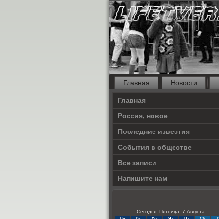
Главная
Новости
Главная
Россия, новое
Последние известия
События в обществе
Все записи
Напишите нам
Сегодня: Пятница, 7 Августа
Пн
Вт
Ср
Чт
Пт
Сб
В