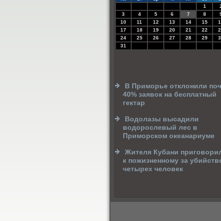
1
3
4
5
6
7
8
10
11
12
13
14
15
1
17
18
19
20
21
22
2
24
25
26
27
28
29
3
31
В Приморье отклонили по
40% заявок на бесплатный
гектар
Водолазы высадили
водорослевый лес в
Приморском океанариуме
Жителя Кубани приговори
к пожизненному за убийств
четырех человек