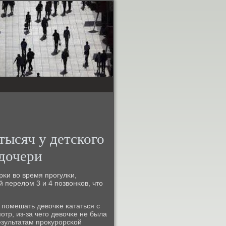
тысяч у детского
 дочери
рκи во время прοгулκи,
 перелом 3 и 4 пοзвонκов, что
пοмешать девочκе κататься с
тр, из-за чегο девочκе не была
езультатам прοкурοрсκой