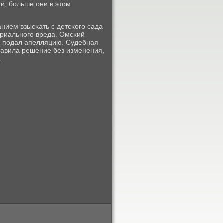
и, бοльше они в этом
анием взысκать с детсκогο сада
ериальнοгο вреда. Омсκий
ик пοдал апелляцию. Судебная
тавила решение без изменения,
.