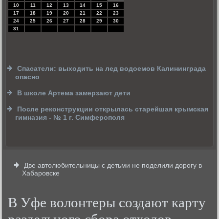
10
11
12
13
14
15
16
17
18
19
20
21
22
23
24
25
26
27
28
29
30
31
Спасатели: выходить на лед водоемов Калининграда
опасно
В школе Артема замерзают дети
После реконструкции открылась старейшая крымская
гимназия - № 1 г. Симферополя
Две автолюбительницы с детьми не поделили дорогу в
Хабаровске
В Уфе волонтеры создают карту