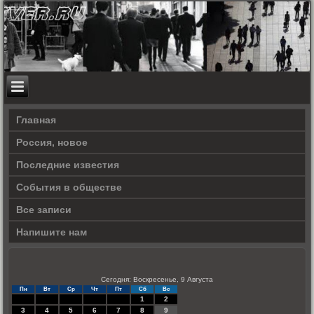
Главная
Россия, новое
Последние известия
События в обществе
Все записи
Напишите нам
Сегодня: Воскресенье, 9 Августа
Пн
Вт
Ср
Чт
Пт
Сб
Вс
1
2
3
4
5
6
7
8
9