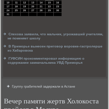
10
11
12
13
14
15
16
17
18
19
20
21
22
23
24
25
26
27
28
29
30
31
Спехова заявила, что мальчик, угрожавший учителям,
не поменяет школу
В Приморье вынесен приговор воровке-гастролерше
из Хабаровска
ГУФСИН прокомментировал информацию о
содержании замначальника УВД Приморья
Группу грабителей задержали в Астане
Вечер памяти жертв Холокоста