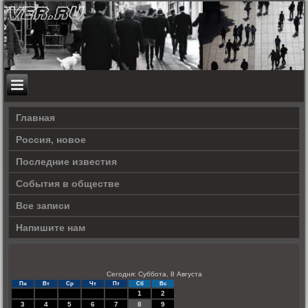
Главная
Россия, новое
Последние известия
События в обществе
Все записи
Напишите нам
Сегодня: Суббота, 8 Августа
Пн
Вт
Ср
Чт
Пт
Сб
Вс
1
2
3
4
5
6
7
8
9