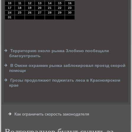
10
11
12
13
14
15
16
17
18
19
20
21
22
23
24
25
26
27
28
29
30
31
Территорию около рынка Злобино пообещали
благоустроить
В Омске охранник рынка заблокировал проезд скорой
помощи
Грозы продолжают поджигать леса в Красноярском
крае
Как ограничить скорость законодателя
Волгоградцев будут судить за