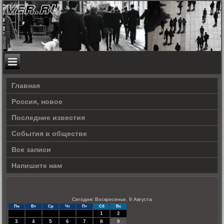
Главная
Россия, новое
Последние известия
События в обществе
Все записи
Напишите нам
Сегодня: Воскресенье, 9 Августа
Пн
Вт
Ср
Чт
Пт
Сб
Вс
1
2
3
4
5
6
7
8
9